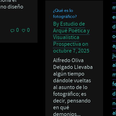
iona el
ino diseño
m
¿Qué es lo
e
fotográfico?
By
Estudio de
d
0
0
Arqué Poética y
o
Visualística
Prospectiva
on
a
octubre 7, 2025
j
Alfredo Oliva
a
Delgado Llevaba
algún tiempo
m
dándole vueltas
f
al asunto de lo
d
fotográfico; es
decir, pensando
n
en qué
a
demonios...