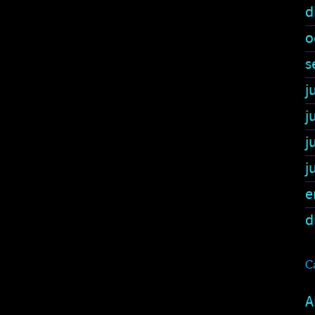
d
o
s
j
j
j
j
e
d
C
A