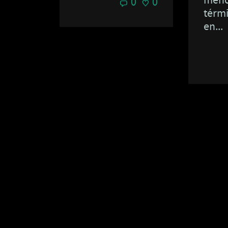
menc
0
0
térm
en...