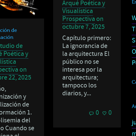
Arqué Poética y
E
Visualística
W
Prospectiva
on
octubre 7, 2025
T
ción de
Capítulo primero:
mación
S
La ignorancia de
tudio de
O
la arquitectura El
 Poética y
público no se
lística
P
interesa por la
pectiva
on
arquitectura;
re 22, 2025
C
tampoco los
ño,
diarios, y...
ización y
lización de
A
formación 1.
0
0
lisemia del
j
ño Cuando se
m