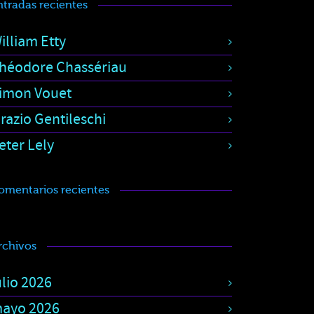
ntradas recientes
illiam Etty
héodore Chassériau
imon Vouet
razio Gentileschi
eter Lely
omentarios recientes
rchivos
ulio 2026
ayo 2026