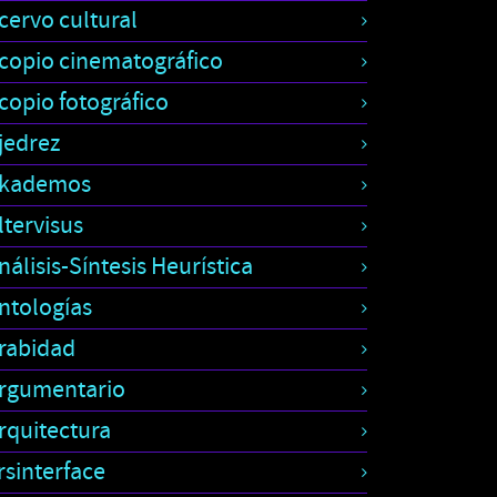
cervo cultural
copio cinematográfico
copio fotográfico
jedrez
kademos
ltervisus
nálisis-Síntesis Heurística
ntologías
rabidad
rgumentario
rquitectura
rsinterface