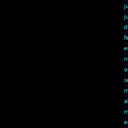
j
j
d
f
e
n
o
s
m
a
m
e