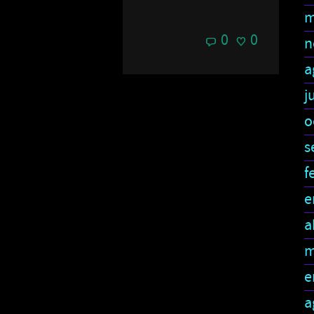
m
0
0
n
a
j
o
s
f
e
a
m
e
a