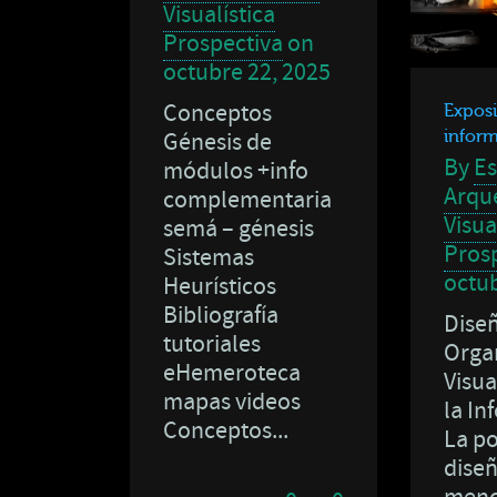
Visualística
Prospectiva
on
octubre 22, 2025
Conceptos
Exposi
Génesis de
infor
By
Es
módulos +info
Arqué
complementaria
Visua
semá – génesis
Pros
Sistemas
octub
Heurísticos
Bibliografía
Dise
tutoriales
Organ
eHemeroteca
Visua
mapas videos
la In
Conceptos...
La po
dise