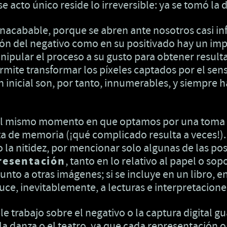
 acto único reside lo irreversible: ya se tomó la 
acabable, porque se abren ante nosotros casi infin
ción del negativo como en su positivado hay un im
nipular el proceso a su gusto para obtener resulta
 permite transformar los píxeles captados por el se
 inicial son, por tanto, innumerables, y siempre 
el mismo momento en que optamos por una toma e
jeta de memoria (¡qué complicado resulta a veces!)
o la nitidez, por mencionar solo algunas de las po
resentación
, tanto en lo relativo al papel o so
 o junto a otras imágenes; si se incluye en un libro
e, inevitablemente, a lecturas e interpretaciones
trabajo sobre el negativo o la captura digital gu
 la danza o el teatro, ya que cada representación 