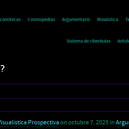
Iconotecas
Cosmopedias
Argumentario
Museística
T
Sistema de ciberAulas
Antol
o?
isualística Prospectiva
on
octubre 7, 2025
in
Argu