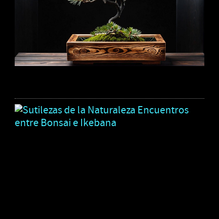
Su
de
la
Na
En
en
Bo
e
Ik