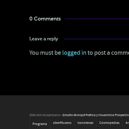
0 Comments
Leave a reply
You must be
logged in
to post a comm
2026 UAM Azcapotzalco -
Estudio de Arqué Poética y Visualística Prospecti
ciberMuseos
Iconotecas
Cosmopedias
Ar
Programa