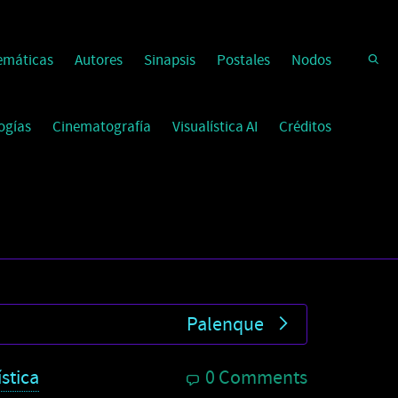
emáticas
Autores
Sinapsis
Postales
Nodos
ogías
Cinematografía
Visualística AI
Créditos
Palenque
ística
0 Comments