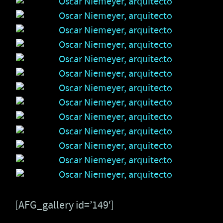
[AFG_gallery id=’149′]