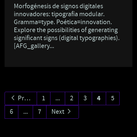
Morfogénesis de signos digitales
innovadores: tipografía modular.
Gramma=type. Poética=innovation.
Explore the possibilities of generating
significant signs (digital typographies).
[AFG_gallery...
Previous
1
...
2
3
4
5
6
...
7
Next