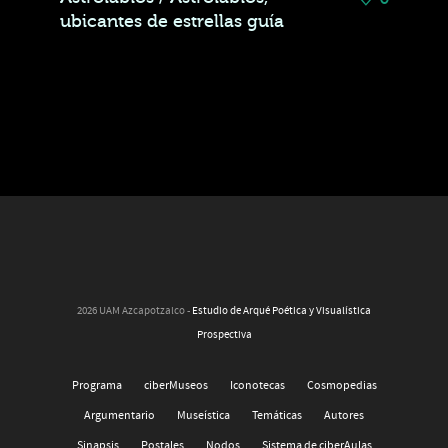
ubicantes de estrellas guía
2026 UAM Azcapotzalco -
Estudio de Arqué Poética y Visualística
Prospectiva
Programa
ciberMuseos
Iconotecas
Cosmopedias
Argumentario
Museística
Temáticas
Autores
Sinapsis
Postales
Nodos
Sistema de ciberAulas