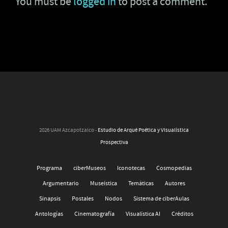
You must be
logged in
to post a comment.
2026 UAM Azcapotzalco -
Estudio de Arqué Poética y Visualística
Prospectiva
Programa
ciberMuseos
Iconotecas
Cosmopedias
Argumentario
Museística
Temáticas
Autores
Sinapsis
Postales
Nodos
Sistema de ciberAulas
Antologías
Cinematografía
Visualística AI
Créditos