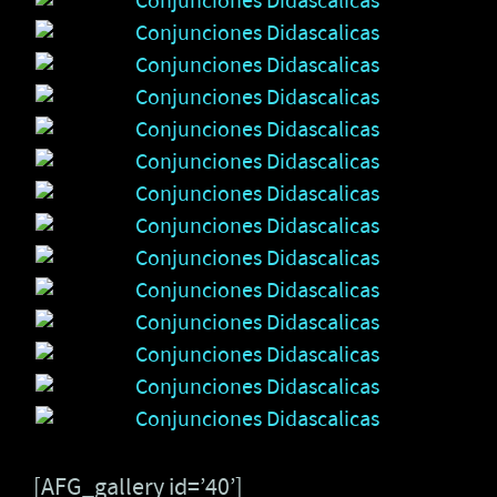
[AFG_gallery id=’40’]