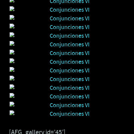
[AFG_gallery id=’45’]