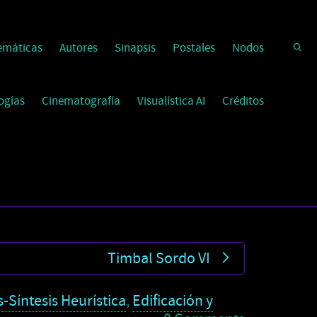
emáticas
Autores
Sinapsis
Postales
Nodos
ogías
Cinematografía
Visualística AI
Créditos
Timbal Sordo VI
s-Síntesis Heurística
,
Edificación y