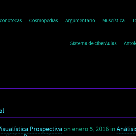
Iconotecas
Cosmopedias
Argumentario
Museística
T
Sistema de ciberAulas
Antol
al
isualística Prospectiva
on
enero 5, 2016
in
Análisi