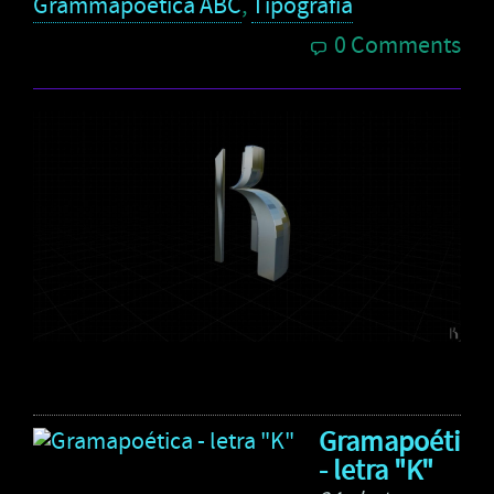
Grammapoética ABC
,
Tipografía
0 Comments
Gramapoética
- letra "K"