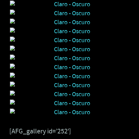
[AFG_gallery id=’252′]