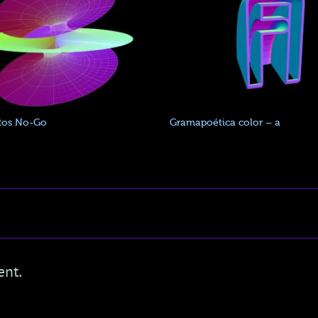
Ros No-Go
Gramapoética color – a
ent.