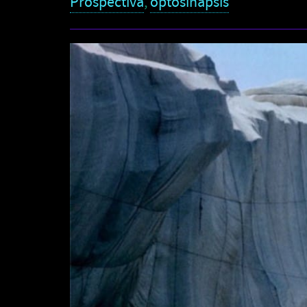
Prospectiva
,
optosinapsis