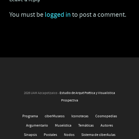
You must be
logged in
to post a comment.
2026 UAM Azcapotzalco -
Estudio de Arqué Poética y Visualística
Prospectiva
Programa
ciberMuseos
Iconotecas
Cosmopedias
Argumentario
Museística
Temáticas
Autores
Sinapsis
Postales
Nodos
Sistema de ciberAulas