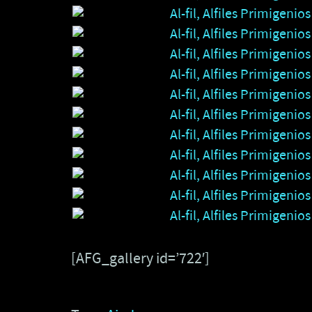
[AFG_gallery id=’722′]
AjedrezSMV