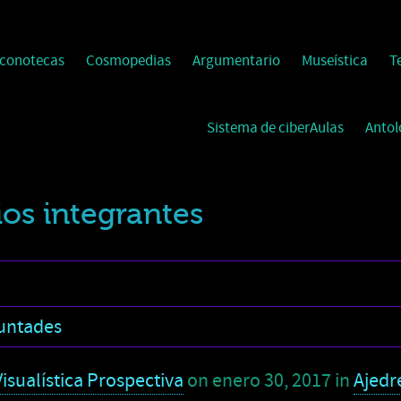
Iconotecas
Cosmopedias
Argumentario
Museística
T
Sistema de ciberAulas
Antol
nios integrantes
luntades
isualística Prospectiva
on
enero 30, 2017
in
Ajedr