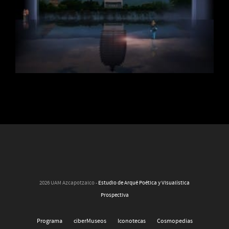
2026 UAM Azcapotzalco -
Estudio de Arqué Poética y Visualística
Prospectiva
Programa
ciberMuseos
Iconotecas
Cosmopedias