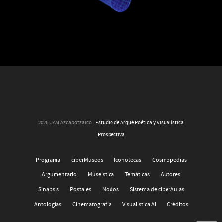
2026 UAM Azcapotzalco -
Estudio de Arqué Poética y Visualística
Prospectiva
Programa
ciberMuseos
Iconotecas
Cosmopedias
Argumentario
Museística
Temáticas
Autores
Sinapsis
Postales
Nodos
Sistema de ciberAulas
Antologías
Cinematografía
Visualística AI
Créditos