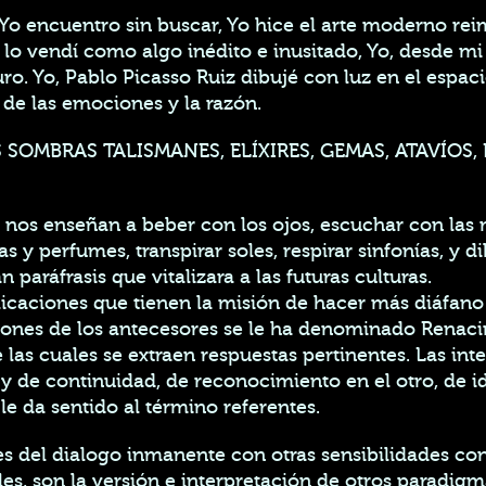
 Yo encuentro sin buscar, Yo hice el arte moderno re
 lo vendí como algo inédito e inusitado, Yo, desde mi
uro. Yo, Pablo Picasso Ruiz dibujé con luz en el espac
 de las emociones y la razón.
 SOMBRAS TALISMANES, ELÍXIRES, GEMAS, ATAVÍOS
l nos enseñan a beber con los ojos, escuchar con las 
 y perfumes, transpirar soles, respirar sinfonías, y d
n paráfrasis que vitalizara a las futuras culturas.
plicaciones que tienen la misión de hacer más diáfano
visiones de los antecesores se le ha denominado Renac
las cuales se extraen respuestas pertinentes. Las inte
 de continuidad, de reconocimiento en el otro, de ide
e da sentido al término referentes.
s del dialogo inmanente con otras sensibilidades con
les, son la versión e interpretación de otros paradigm