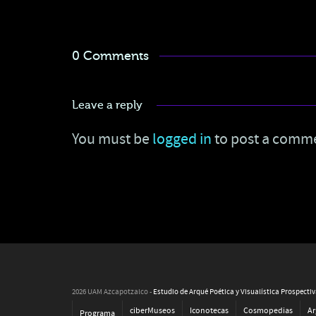
0 Comments
Leave a reply
You must be
logged in
to post a comm
2026 UAM Azcapotzalco -
Estudio de Arqué Poética y Visualística Prospecti
ciberMuseos
Iconotecas
Cosmopedias
Ar
Programa