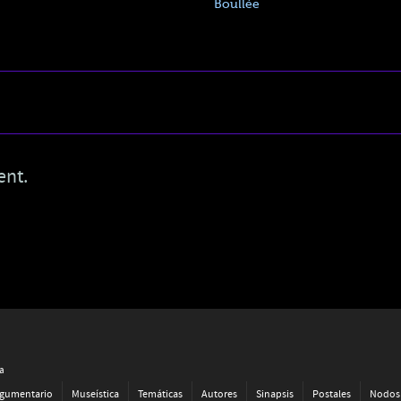
Boullée
ent.
va
gumentario
Museística
Temáticas
Autores
Sinapsis
Postales
Nodos