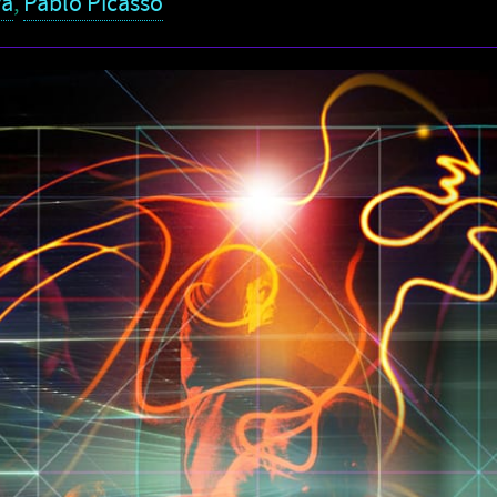
va
,
Pablo Picasso