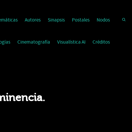
emáticas
Autores
Sinapsis
Postales
Nodos
ogías
Cinematografía
Visualística AI
Créditos
minencia.