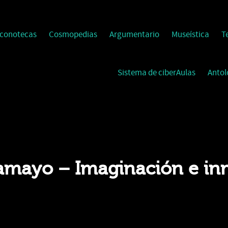
Iconotecas
Cosmopedias
Argumentario
Museística
T
Sistema de ciberAulas
Antol
amayo – Imaginación e in