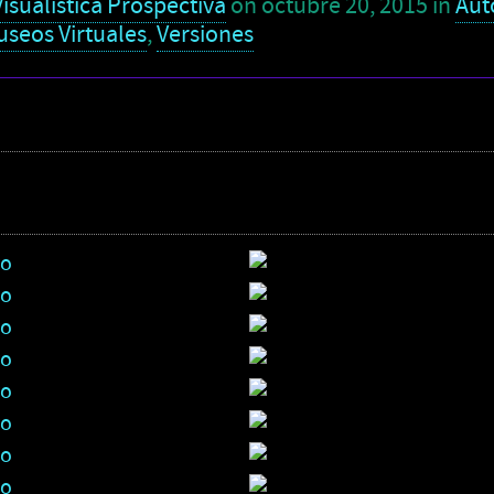
isualística Prospectiva
on
octubre 20, 2015
in
Aut
seos Virtuales
,
Versiones