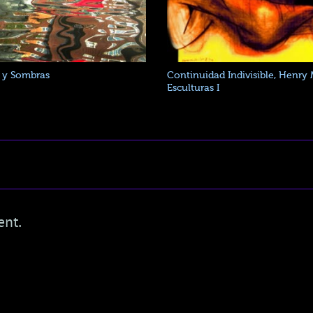
s y Sombras
Continuidad Indivisible, Henry
Esculturas I
ent.