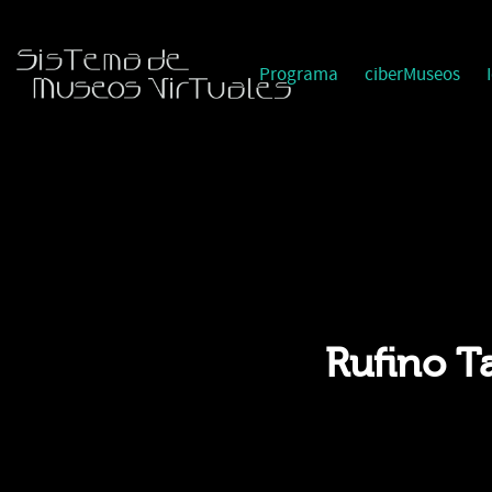
Programa
ciberMuseos
Rufino T