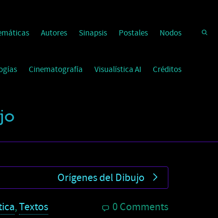
emáticas
Autores
Sinapsis
Postales
Nodos
ogías
Cinematografía
Visualística AI
Créditos
jo
Orígenes del Dibujo
tica
,
Textos
0 Comments