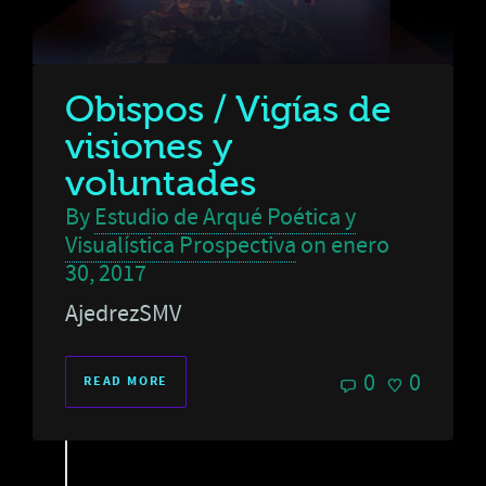
Obispos / Vigías de
visiones y
voluntades
By
Estudio de Arqué Poética y
Visualística Prospectiva
on
enero
30, 2017
AjedrezSMV
0
0
READ MORE