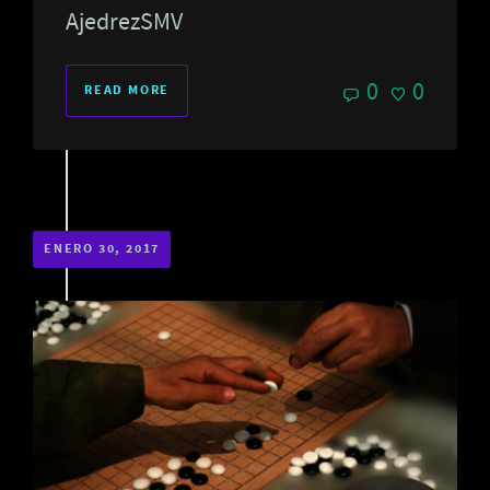
AjedrezSMV
0
0
READ MORE
ENERO 30, 2017