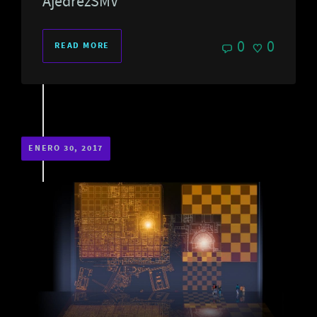
AjedrezSMV
0
0
READ MORE
ENERO 30, 2017