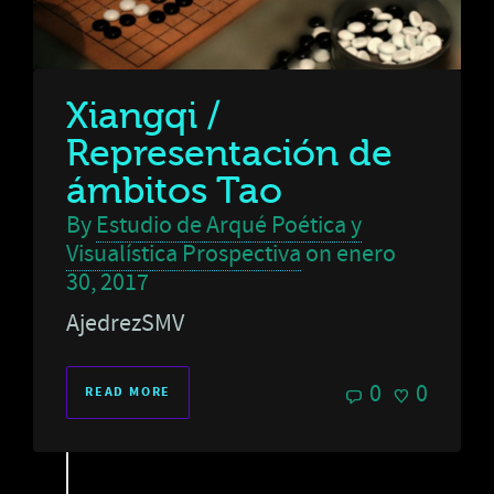
Xiangqi /
Representación de
ámbitos Tao
By
Estudio de Arqué Poética y
Visualística Prospectiva
on
enero
30, 2017
AjedrezSMV
0
0
READ MORE