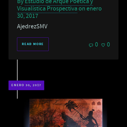
By
Estudio de Arqué Poética y
Visualística Prospectiva
on
enero
30, 2017
AjedrezSMV
0
0
READ MORE
ENERO 30, 2017