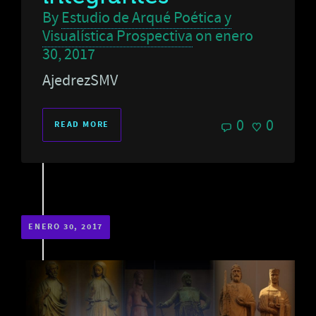
By
Estudio de Arqué Poética y
Visualística Prospectiva
on
enero
30, 2017
AjedrezSMV
0
0
READ MORE
ENERO 30, 2017