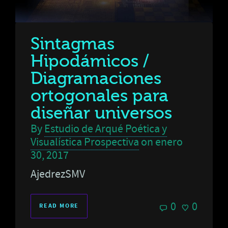
Sintagmas
Hipodámicos /
Diagramaciones
ortogonales para
diseñar universos
By
Estudio de Arqué Poética y
Visualística Prospectiva
on
enero
30, 2017
AjedrezSMV
0
0
READ MORE