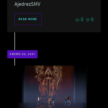
AjedrezSMV
0
0
READ MORE
ENERO 30, 2017