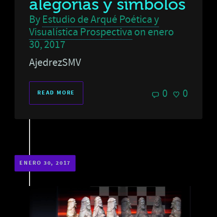
alegorías y símbolos
By
Estudio de Arqué Poética y
Visualística Prospectiva
on
enero
30, 2017
AjedrezSMV
0
0
READ MORE
ENERO 30, 2017