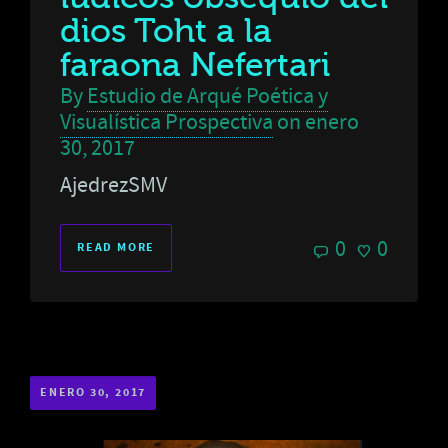
dios Toht a la
faraona Nefertari
By
Estudio de Arqué Poética y
Visualística Prospectiva
on
enero
30, 2017
AjedrezSMV
0
0
READ MORE
ENERO 30, 2017