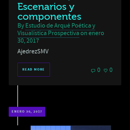
Escenarios y
componentes
By
Estudio de Arqué Poética y
Visualística Prospectiva
on
enero
30, 2017
AjedrezSMV
0
0
READ MORE
ENERO 30, 2017