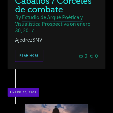
Caballos / Corceles
de combate
By
Estudio de Arqué Poética y
Visualística Prospectiva
on
enero
30, 2017
AjedrezSMV
0
0
READ MORE
ENERO 30, 2017