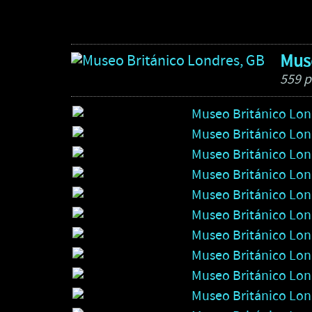
Muse
559 