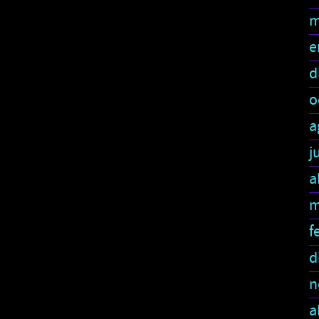
m
e
d
o
a
j
a
m
f
d
n
a