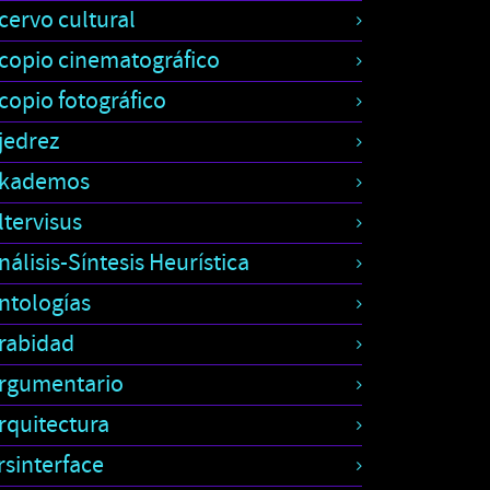
cervo cultural
copio cinematográfico
copio fotográfico
jedrez
kademos
ltervisus
nálisis-Síntesis Heurística
ntologías
rabidad
rgumentario
rquitectura
rsinterface