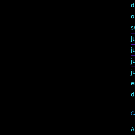
d
o
s
j
j
j
j
e
d
C
A