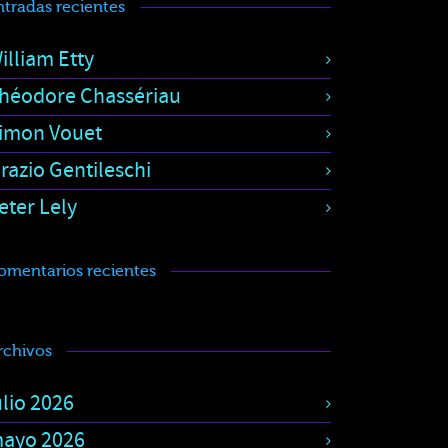
ntradas recientes
illiam Etty
héodore Chassériau
imon Vouet
razio Gentileschi
eter Lely
omentarios recientes
rchivos
ulio 2026
ayo 2026