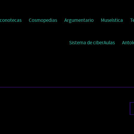
Iconotecas
Cosmopedias
Argumentario
Museística
T
Sistema de ciberAulas
Antol