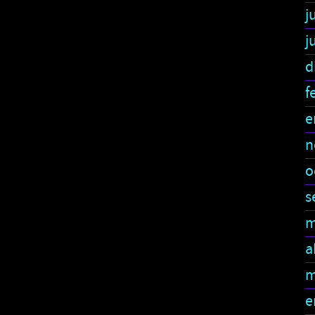
j
j
d
f
e
n
o
s
m
a
m
e