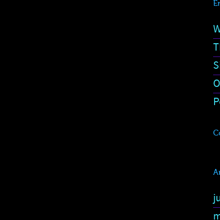
E
W
T
S
O
P
C
A
j
m