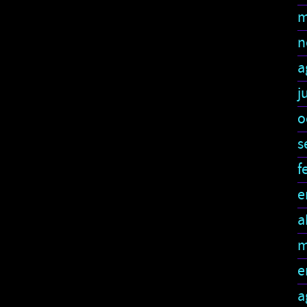
m
n
a
j
o
s
f
e
a
m
e
a