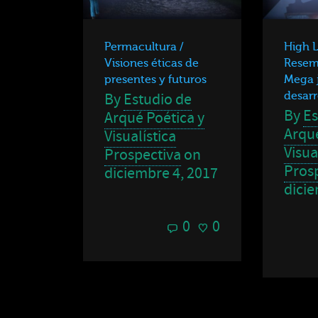
Permacultura /
High 
Visiones éticas de
Resem
presentes y futuros
Mega j
By
Estudio de
desarr
By
Es
Arqué Poética y
Arqué
Visualística
Visua
Prospectiva
on
Pros
diciembre 4, 2017
dicie
0
0