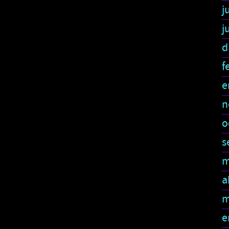
j
j
d
f
e
n
o
s
m
a
m
e