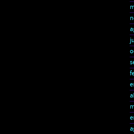
m
n
a
j
o
s
f
e
a
m
e
a