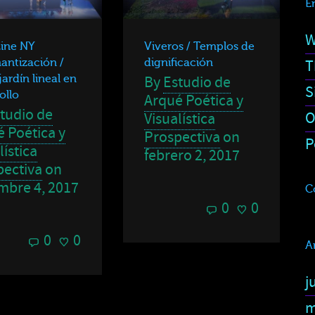
E
W
Line NY
Viveros / Templos de
T
antización /
dignificación
ardín lineal en
By
Estudio de
S
ollo
Arqué Poética y
tudio de
O
Visualística
 Poética y
Prospectiva
on
P
lística
febrero 2, 2017
pectiva
on
mbre 4, 2017
C
0
0
0
0
A
j
m