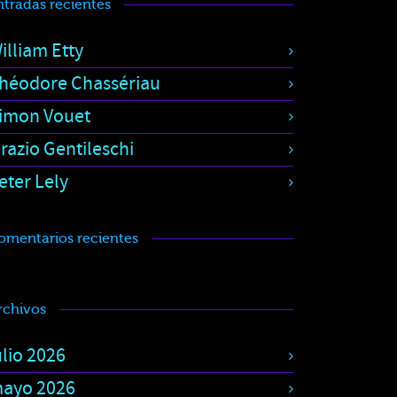
ntradas recientes
illiam Etty
héodore Chassériau
imon Vouet
razio Gentileschi
eter Lely
omentarios recientes
rchivos
ulio 2026
ayo 2026