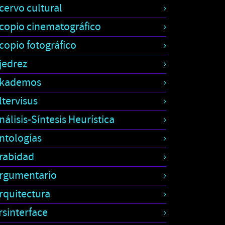
cervo cultural
copio cinematográfico
copio fotográfico
jedrez
kademos
ltervisus
nálisis-Síntesis Heurística
ntologías
rabidad
rgumentario
rquitectura
rsinterface