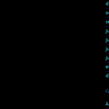
d
o
s
j
j
j
j
e
d
C
A