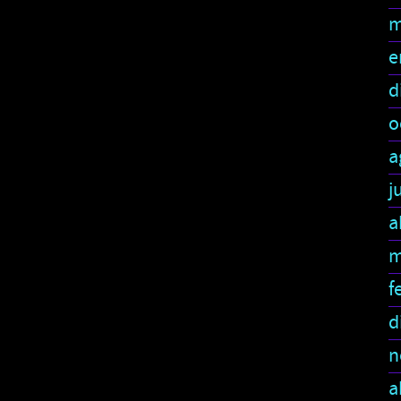
m
e
d
o
a
j
a
m
f
d
n
a