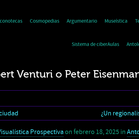
Iconotecas
Cosmopedias
Argumentario
Museística
T
Sistema de ciberAulas
Antol
rt Venturi o Peter Eisenma
 ciudad
¿Un regionali
isualística Prospectiva
on
febrero 18, 2025
in
Anto