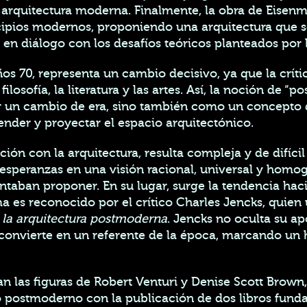
a arquitectura moderna. Finalmente, la obra de Eise
ncipios modernos, proponiendo una arquitectura que 
lo en diálogo con los desafíos teóricos planteados por
años 70, representa un cambio decisivo, ya que la cr
filosofía, la literatura y las artes. Así, la noción de
r un cambio de era, sino también como un concepto qu
der y proyectar el espacio arquitectónico.
ón con la arquitectura, resulta compleja y de difícil
as esperanzas en una visión racional, universal y homo
an proponer. En su lugar, surge la tendencia hacia l
 es reconocido por el crítico Charles Jencks, quien u
e la arquitectura postmoderna
. Jencks no oculta su ap
convierte en un referente de la época, marcando un h
n las figuras de Robert Venturi y Denise Scott Brown, 
 postmoderno con la publicación de dos libros fund