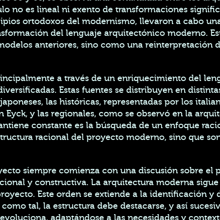
no es lineal ni exento de transformaciones significa
cipios ortodoxos del modernismo, llevaron a cabo una 
nsformación del lenguaje arquitectónico moderno. E
odelos anteriores, sino como una reinterpretación 
rincipalmente a través de un enriquecimiento del le
iversificadas. Estas fuentes se distribuyen en distinta
japoneses, las históricas, representadas por los itali
Eyck, y las regionales, como se observó en la arquit
mantiene constante es la búsqueda de un enfoque raci
estructura racional del proyecto moderno, sino que so
yecto siempre comienza con una discusión sobre el pr
cional y constructiva. La arquitectura moderna sigue
proyecto. Este orden se extiende a la identificación y
le como tal, la estructura debe destacarse, y así suc
e evoluciona, adaptándose a las necesidades y conte