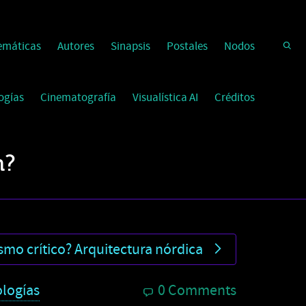
emáticas
Autores
Sinapsis
Postales
Nodos
ogías
Cinematografía
Visualística AI
Créditos
n?
smo crítico? Arquitectura nórdica
logías
0 Comments