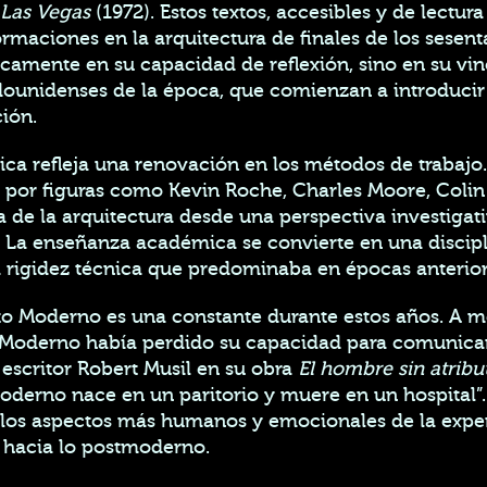
Las Vegas
(1972). Estos textos, accesibles y de lectura
rmaciones en la arquitectura de finales de los sesenta
icamente en su capacidad de reflexión, sino en su vi
adounidenses de la época, que comienzan a introducir
ión.
ca refleja una renovación en los métodos de trabajo.
tos por figuras como Kevin Roche, Charles Moore, Coli
ía de la arquitectura desde una perspectiva investigati
. La enseñanza académica se convierte en una disci
la rigidez técnica que predominaba en épocas anterior
ento Moderno es una constante durante estos años. A 
oderno había perdido su capacidad para comunicar s
 escritor Robert Musil en su obra
El hombre sin atribu
erno nace en un paritorio y muere en un hospital”. E
os aspectos más humanos y emocionales de la experie
o hacia lo postmoderno.