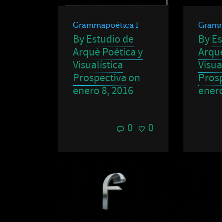
Grammapoética I
Gramm
By
Estudio de
By
Es
Arqué Poética y
Arqué
Visualística
Visua
Prospectiva
on
Pros
enero 8, 2016
enero
0
0