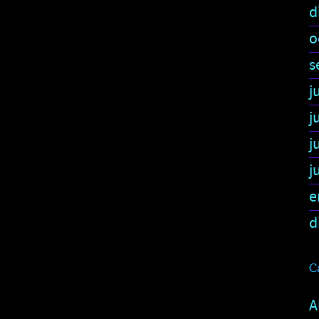
d
o
s
j
j
j
j
e
d
C
A