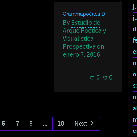
j
Grammapoética D
j
By
Estudio de
d
Arqué Poética y
Visualística
f
Prospectiva
on
e
enero 7, 2016
n
o
0
0
s
m
a
m
6
7
8
...
10
Next
e