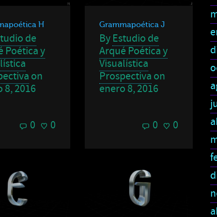
m
apoética H
Grammapoética J
e
tudio de
By
Estudio de
d
 Poética y
Arqué Poética y
lística
Visualística
o
pectiva
on
Prospectiva
on
a
 8, 2016
enero 8, 2016
j
a
0
0
0
0
m
f
d
n
a