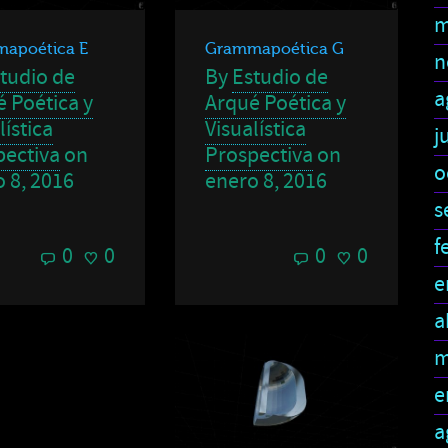
m
apoética E
Grammapoética G
n
tudio de
By
Estudio de
a
 Poética y
Arqué Poética y
lística
Visualística
j
pectiva
on
Prospectiva
on
o
 8, 2016
enero 8, 2016
s
f
0
0
0
0
e
a
m
e
a