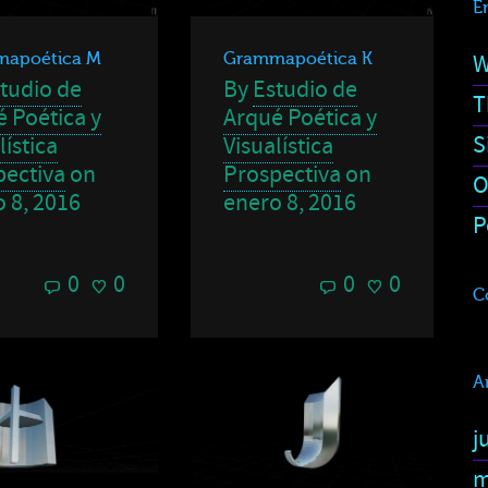
E
Grammapoética K
apoética M
W
By
Estudio de
tudio de
T
Arqué Poética y
 Poética y
S
Visualística
lística
Prospectiva
on
pectiva
on
O
enero 8, 2016
 8, 2016
P
0
0
0
0
C
A
j
m