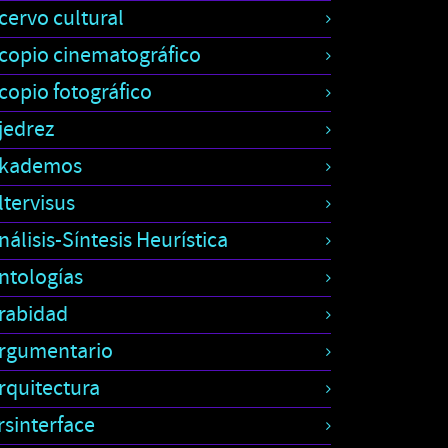
cervo cultural
copio cinematográfico
copio fotográfico
jedrez
kademos
ltervisus
nálisis-Síntesis Heurística
ntologías
rabidad
rgumentario
rquitectura
rsinterface