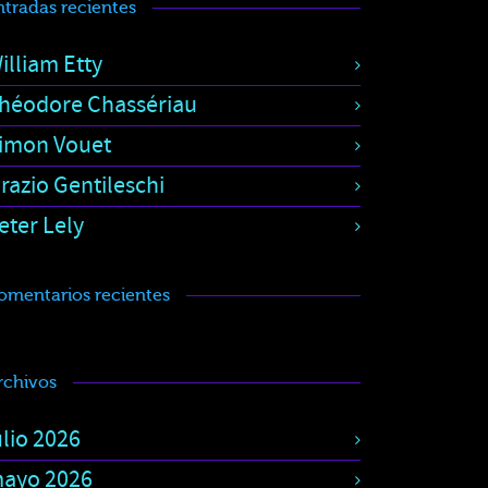
ntradas recientes
illiam Etty
héodore Chassériau
imon Vouet
razio Gentileschi
eter Lely
omentarios recientes
rchivos
ulio 2026
ayo 2026