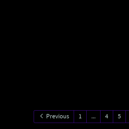
Previous
1
...
4
5