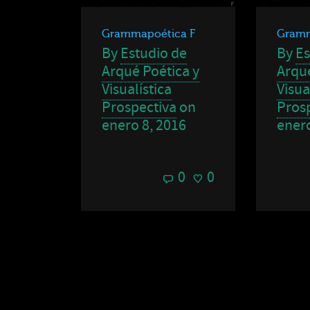
Grammapoética F
Gramm
By
Estudio de
By
Es
Arqué Poética y
Arqué
Visualística
Visua
Prospectiva
on
Pros
enero 8, 2016
enero
0
0