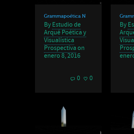
Grammapoética N
Gramm
By
Estudio de
By
Es
Arqué Poética y
Arqué
Visualística
Visua
Prospectiva
on
Pros
enero 8, 2016
enero
0
0